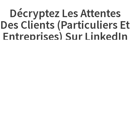
Décryptez Les Attentes
Des Clients (particuliers Et
Entreprises) Sur LinkedIn
Les profils intéressés par le coaching en évolution
professionnelle sur LinkedIn ne sont pas tous les mêmes. Il
existe deux cibles principales :
Les particuliers
— en questionnement sur leur trajectoire, licenciés,
en reconversion ou préparant leur retraite active.
Les entreprises
— souhaitant former, accompagner ou
repositionner des collaborateurs expérimentés.
Or, selon une étude menée par Cadre Emploi, plus de 60% des
cadres proches de la cinquantaine envisagent une