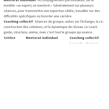
modèle « un expert, un mentoré ». Généralement sur plusieurs
séances, pour transmettre une expertise ciblée, travailler sur des
difficultés spécifiques ou booster une carrière.
Coaching collectif
: Séances de groupe, axées sur l’échange, la co-
construction des solutions, et la dynamique de réseau. Le coach
guide, structure, anime, mais c’est tout le groupe qui avance.
Critère
Mentorat individuel
Coaching collectif
1 expert – plusieurs
Format
1 expert – 1 client
clients
Transmission pointue,
Co-développement,
Objectif
développement personnalisé
dynamique de groupe
Tarif moyen
25–
80–200 €/heure
(France, 2023)
80 €/participant/heure
Honoraires élevés mais
Rentabilité
Volume et effet levier
temps limité
(Source tarifs : Malt, HelloMentor, Fédération Internationale
du Coaching France)