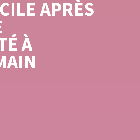
ICILE APRÈS
E
TÉ À
MAIN